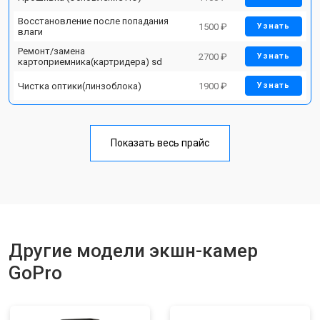
Восстановление после попадания
1500 ₽
Узнать
влаги
Ремонт/замена
2700 ₽
Узнать
картоприемника(картридера) sd
Чистка оптики(линзоблока)
1900 ₽
Узнать
Показать весь прайс
Другие модели экшн-камер
GoPro